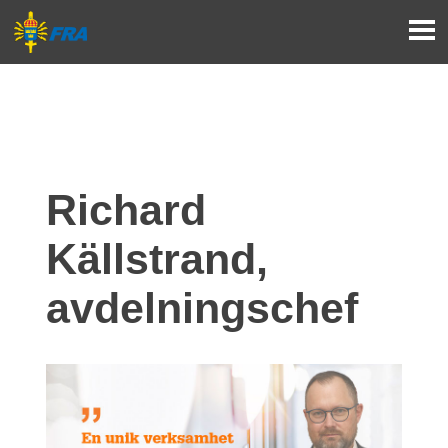
Richard 
Källstrand, 
avdelnings­chef