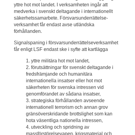
yttre hot mot landet. I verksamheten ingår att 
medverka i svenskt deltagande i internationellt 
säkerhetssamarbete. Försvars­underrättelse­
verksamhet får endast avse utländska 
förhållanden.
Signalspaning i försvars­underrättelse­verksamhet 
får enligt LSF endast ske i syfte att kartlägga
1. yttre militära hot mot landet,
2. förutsättningar för svenskt deltagande i 
fredsfrämjande och humanitära 
internationella insatser eller hot mot 
säkerheten för svenska intressen vid 
genomförandet av sådana insatser,
3. strategiska förhållanden avseende 
internationell terrorism och annan grov 
gränsöverskridande brottslighet som kan 
hota väsentliga nationella intressen,
4. utveckling och spridning av 
massförstörelsevapen, krigsmaterial och 