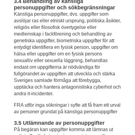
3.4 Behandling av känsliga 
personuppgifter och sökbegränsningar
Känsliga personuppgifter, dvs. uppgifter som 
avslöjar ras eller etniskt ursprung, politiska åsikter, 
religiös eller filosofisk övertygelse eller 
medlemskap i fackförening och behandling av 
genetiska uppgifter, biometriska uppgifter för att 
entydigt identifiera en fysisk person, uppgifter om 
hälsa eller uppgifter om en fysisk persons 
sexualliv eller sexuella läggning, behandlas 
endast om uppgifterna är nödvändiga för 
fullgörandet av uppgiften att utveckla och stärka 
Sveriges samlade förmåga att förebygga, 
upptäcka och hantera antagonistiska cyberhot och 
andra it-incidenter.
FRA utför inga sökningar i syfte att få fram ett urval 
av personer grundat på känsliga personuppgifter
3.5 Utlämnande av personuppgifter
På begäran kan uppgifter komma att lämnas ut 