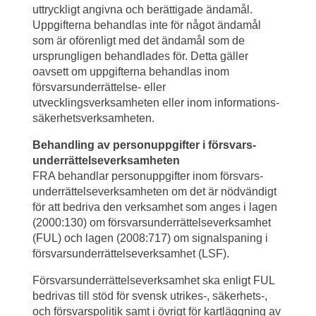
uttryckligt angivna och berättigade ändamål. 
Uppgifterna behandlas inte för något ändamål 
som är oförenligt med det ändamål som de 
ursprungligen behandlades för. Detta gäller 
oavsett om uppgifterna behandlas inom 
försvarsunderrättelse- eller 
utvecklingsverksamheten eller inom informations­
säkerhets­verksamheten.
Behandling av personuppgifter i försvars­
underrättelse­verksamheten
FRA behandlar personuppgifter inom försvars­
underrättelse­verksamheten om det är nödvändigt 
för att bedriva den verksamhet som anges i lagen 
(2000:130) om försvars­underrättelse­verksamhet 
(FUL) och lagen (2008:717) om signalspaning i 
försvars­underrättelse­verksamhet (LSF). 
Försvars­underrättelse­verksamhet ska enligt FUL 
bedrivas till stöd för svensk utrikes-, säkerhets-, 
och försvarspolitik samt i övrigt för kartläggning av 